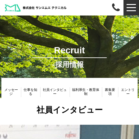
Recruit
採用情報
メッセー
仕事を知
社員インタビュ
福利厚生・教育体
募集要
エントリ
ジ
る
ー
制
項
ー
社員インタビュー